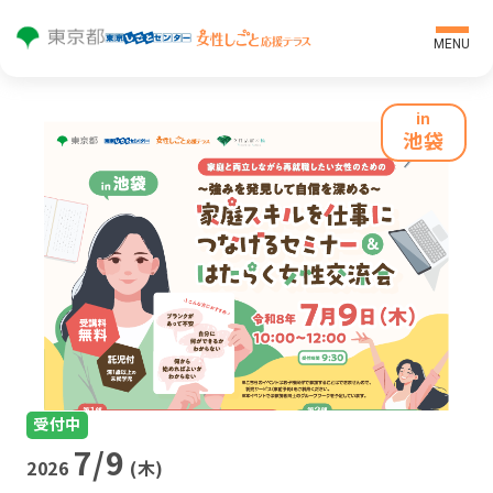
MENU
テラ
マイペ
in
スに
ージロ
池袋
登録
グイン
トップページ
はじめての方へ
個別相談
セミナー・プログラム・イベント
ご利用者の声
求人紹介
受付中
7/9
オンライン就職支援
2026
(木)