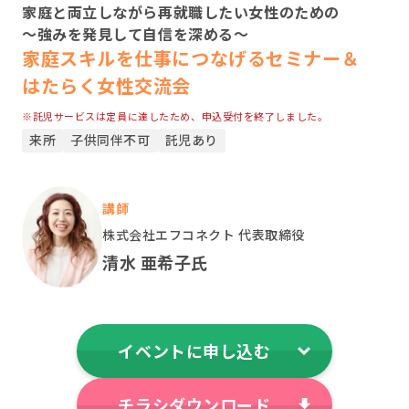
利用方法・アクセス
家庭と両立しながら再就職したい女性のための
～強みを発見して自信を深める～
よくあるご質問
家庭スキルを仕事につなげるセミナー＆
お問い合わせ
はたらく女性交流会
※託児サービスは定員に達したため、申込受付を終了しました。
来所
子供同伴不可
託児あり
講師
企業の方はこちら
株式会社エフコネクト 代表取締役
清水 亜希子氏
イベントに申し込む
チラシダウンロード