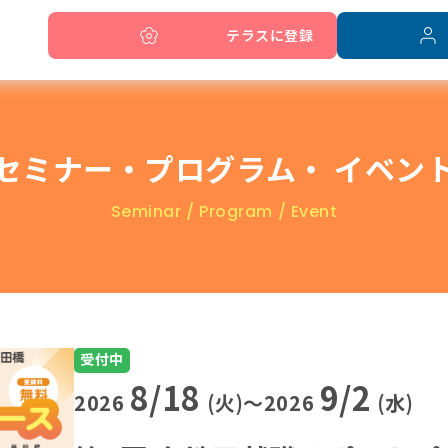
テラスに登録
ご利用者の声
セミナー・プログラム・
イベン
求人紹介
オンライン就職支援
Seminar / Program / Event
利用方法・アクセス
受付中
8/18
9/2
2026
(火)〜2026
(水)