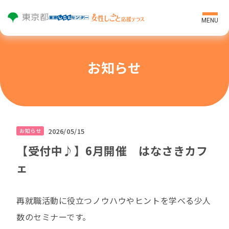
MENU
テラ
マイペ
スに
ージロ
お知らせ
登録
グイン
トップページ
はじめての方へ
個別相談
2026/05/15
お知らせ
【受付中♪】6月開催 はなさきカフ
セミナー・プログラム・イベント
ェ
ご利用者の声
求人紹介
再就職活動に役立つノウハウやヒントを学べる少人
オンライン就職支援
数のセミナーです。