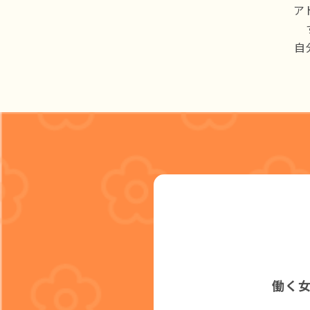
ア
自
働く