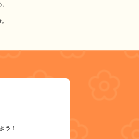
め、
、
す。
よう！