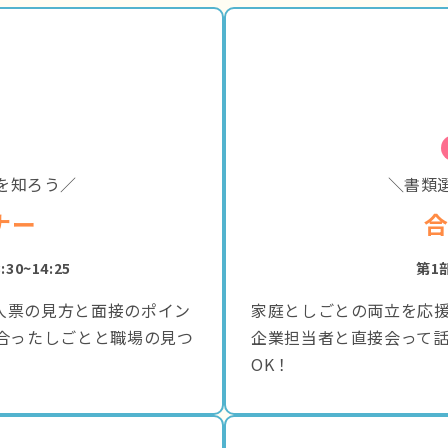
を知ろう／
＼書類
ナー
:30~14:25
第1部
人票の見方と面接のポイン
家庭としごとの両立を応
合ったしごとと職場の見つ
企業担当者と直接会って
OK！