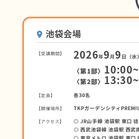
池袋会場
2026
9
9
【受講期間】
年
月
日（水
10:00~
〈第1部〉
13:30~
〈第2部〉
各30名
【定員】
TKPガーデンシティPREM
【開催場所】
◎ JR山手線 池袋駅 東口 
【アクセス】
◎ 西武池袋線 池袋駅 西武
◎ 東京メトロ 池袋駅 東口 