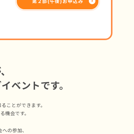
第２部(午後)お申込み
が、
グイベントです。
知ることができます。
る機会です。
会への参加、