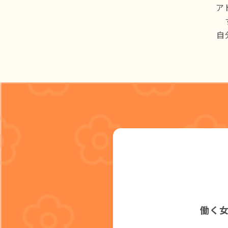
ア
自
働く