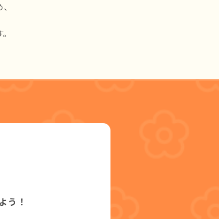
め、
、
す。
よう！