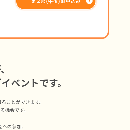
第２部(午後)お申込み
が、
グイベントです。
知ることができます。
る機会です。
会への参加、