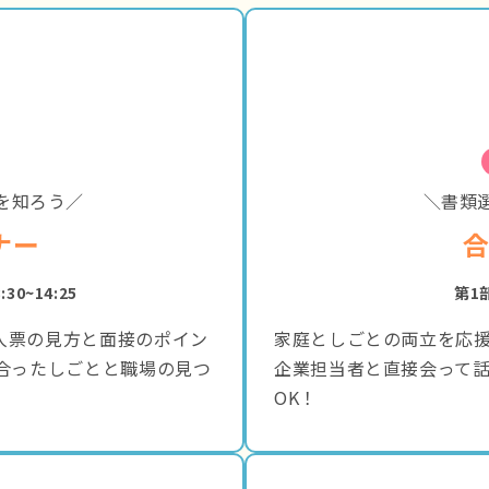
を知ろう／
＼書類
ナー
:30~14:25
第1部
人票の見方と面接のポイン
家庭としごとの両立を応
合ったしごとと職場の見つ
企業担当者と直接会って
OK！