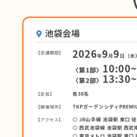
池袋会場
2026
9
9
【受講期間】
年
月
日（水
10:00~
〈第1部〉
13:30~
〈第2部〉
各30名
【定員】
TKPガーデンシティPREM
【開催場所】
◎ JR山手線 池袋駅 東口 
【アクセス】
◎ 西武池袋線 池袋駅 西武
◎ 東京メトロ 池袋駅 東口 